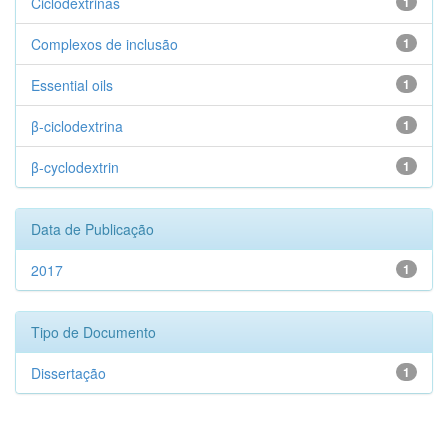
Ciclodextrinas
1
Complexos de inclusão
1
Essential oils
1
β-ciclodextrina
1
β-cyclodextrin
1
Data de Publicação
2017
1
Tipo de Documento
Dissertação
1