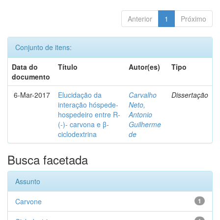
Anterior
1
Próximo
Conjunto de itens:
Data do
Título
Autor(es)
Tipo
documento
6-Mar-2017
Elucidação da
Carvalho
Dissertação
interação hóspede-
Neto,
hospedeiro entre R-
Antonio
(-)- carvona e β-
Guilherme
ciclodextrina
de
Busca facetada
Assunto
Carvone
1