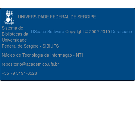
UNIVERSIDADE FEDERAL DE SERGIPE
Sistema de
DSpace Software
Copyright © 2002-2010
Duraspace
Bibliotecas da
Universidade
Federal de Sergipe - SIBIUFS
Núcleo de Tecnologia da Informação - NTI
repositorio@academico.ufs.br
+55 79 3194-6528