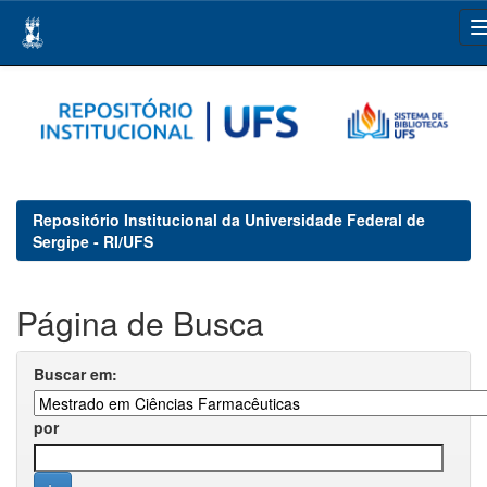
Skip
navigation
Repositório Institucional da Universidade Federal de
Sergipe - RI/UFS
Página de Busca
Buscar em:
por