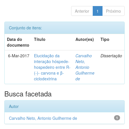
Anterior
1
Próximo
Conjunto de itens:
Data do
Título
Autor(es)
Tipo
documento
6-Mar-2017
Elucidação da
Carvalho
Dissertação
interação hóspede-
Neto,
hospedeiro entre R-
Antonio
(-)- carvona e β-
Guilherme
ciclodextrina
de
Busca facetada
Autor
Carvalho Neto, Antonio Guilherme de
1