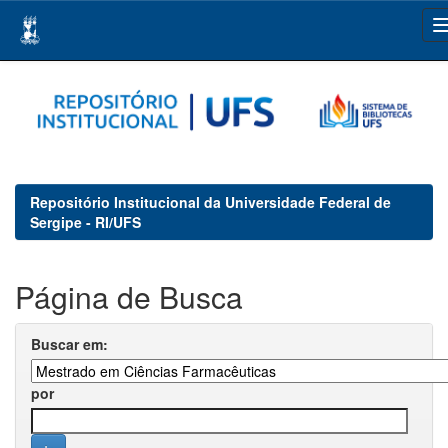
Skip
navigation
Repositório Institucional da Universidade Federal de
Sergipe - RI/UFS
Página de Busca
Buscar em:
por