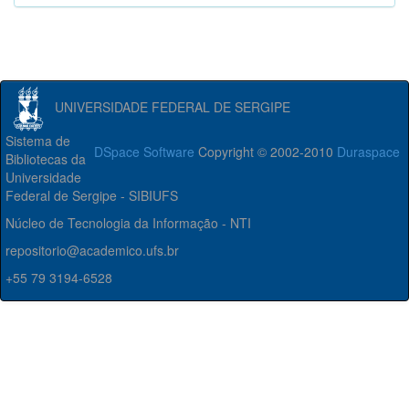
UNIVERSIDADE FEDERAL DE SERGIPE
Sistema de
DSpace Software
Copyright © 2002-2010
Duraspace
Bibliotecas da
Universidade
Federal de Sergipe - SIBIUFS
Núcleo de Tecnologia da Informação - NTI
repositorio@academico.ufs.br
+55 79 3194-6528