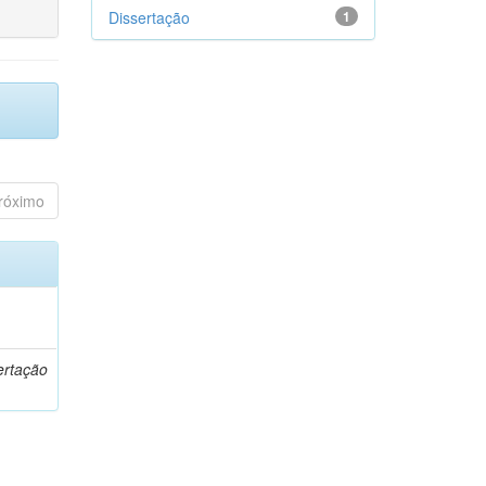
Dissertação
1
róximo
o
ertação