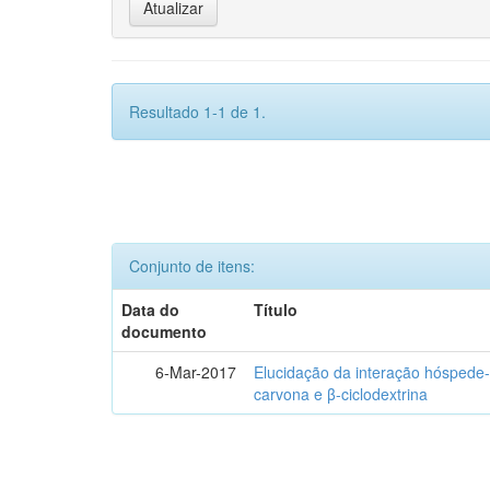
Resultado 1-1 de 1.
Conjunto de itens:
Data do
Título
documento
6-Mar-2017
Elucidação da interação hóspede-
carvona e β-ciclodextrina