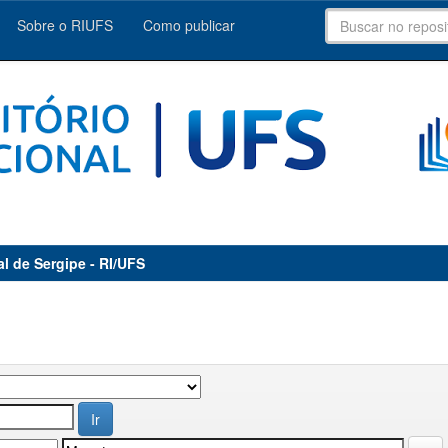
Sobre o RIUFS
Como publicar
al de Sergipe - RI/UFS