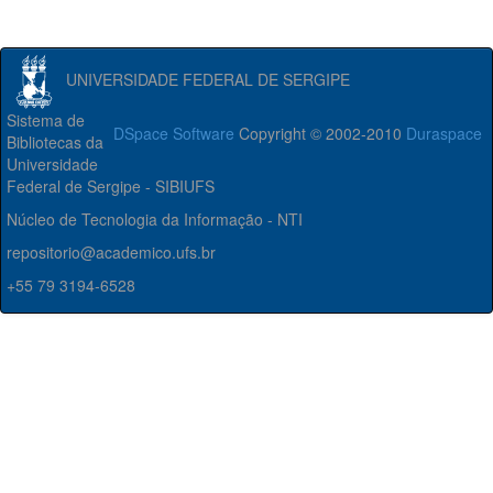
UNIVERSIDADE FEDERAL DE SERGIPE
Sistema de
DSpace Software
Copyright © 2002-2010
Duraspace
Bibliotecas da
Universidade
Federal de Sergipe - SIBIUFS
Núcleo de Tecnologia da Informação - NTI
repositorio@academico.ufs.br
+55 79 3194-6528