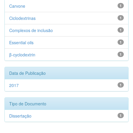
Carvone
1
Ciclodextrinas
1
Complexos de inclusão
1
Essential oils
1
β-cyclodextrin
1
Data de Publicação
2017
1
Tipo de Documento
Dissertação
1