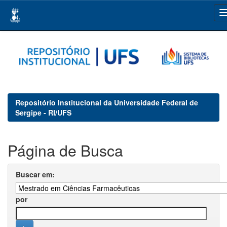
Skip
navigation
Repositório Institucional da Universidade Federal de
Sergipe - RI/UFS
Página de Busca
Buscar em:
por