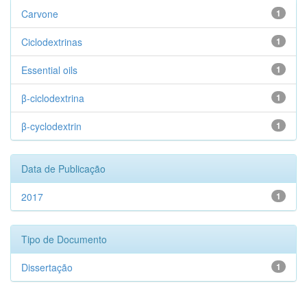
Carvone
1
Ciclodextrinas
1
Essential oils
1
β-ciclodextrina
1
β-cyclodextrin
1
Data de Publicação
2017
1
Tipo de Documento
Dissertação
1