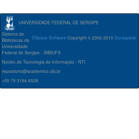
UNIVERSIDADE FEDERAL DE SERGIPE
Sistema de
DSpace Software
Copyright © 2002-2010
Duraspace
Bibliotecas da
Universidade
Federal de Sergipe - SIBIUFS
Núcleo de Tecnologia da Informação - NTI
repositorio@academico.ufs.br
+55 79 3194-6528