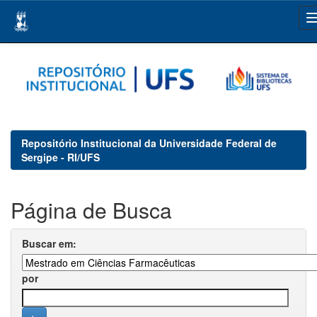
Skip
navigation
Repositório Institucional da Universidade Federal de
Sergipe - RI/UFS
Página de Busca
Buscar em:
por