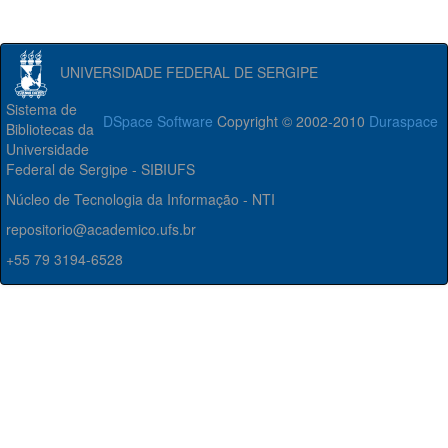
UNIVERSIDADE FEDERAL DE SERGIPE
Sistema de
DSpace Software
Copyright © 2002-2010
Duraspace
Bibliotecas da
Universidade
Federal de Sergipe - SIBIUFS
Núcleo de Tecnologia da Informação - NTI
repositorio@academico.ufs.br
+55 79 3194-6528