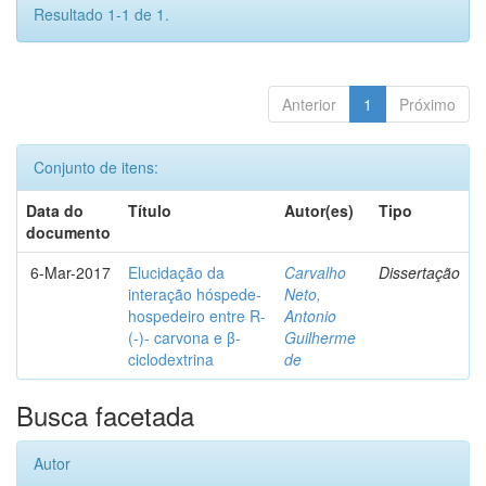
Resultado 1-1 de 1.
Anterior
1
Próximo
Conjunto de itens:
Data do
Título
Autor(es)
Tipo
documento
6-Mar-2017
Elucidação da
Carvalho
Dissertação
interação hóspede-
Neto,
hospedeiro entre R-
Antonio
(-)- carvona e β-
Guilherme
ciclodextrina
de
Busca facetada
Autor