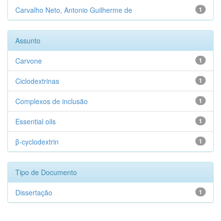
Carvalho Neto, Antonio Guilherme de
1
Assunto
Carvone
1
Ciclodextrinas
1
Complexos de inclusão
1
Essential oils
1
β-cyclodextrin
1
Tipo de Documento
Dissertação
1