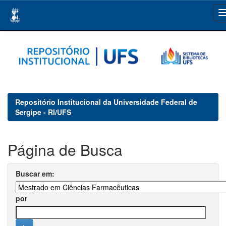
Skip
navigation
Repositório Institucional da Universidade Federal de
Sergipe - RI/UFS
Página de Busca
Buscar em:
por