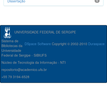
Dissertação
1
UNIVERSIDADE FEDERAL DE SERGIPE
Sistema de
DSpace Software
Copyright © 2002-2010
Duraspace
Bibliotecas da
Universidade
Federal de Sergipe - SIBIUFS
Núcleo de Tecnologia da Informação - NTI
repositorio@academico.ufs.br
+55 79 3194-6528