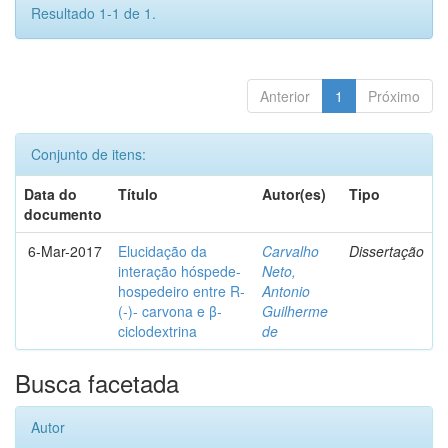
Resultado 1-1 de 1.
Anterior
1
Próximo
Conjunto de itens:
Data do
Título
Autor(es)
Tipo
documento
6-Mar-2017
Elucidação da
Carvalho
Dissertação
interação hóspede-
Neto,
hospedeiro entre R-
Antonio
(-)- carvona e β-
Guilherme
ciclodextrina
de
Busca facetada
Autor