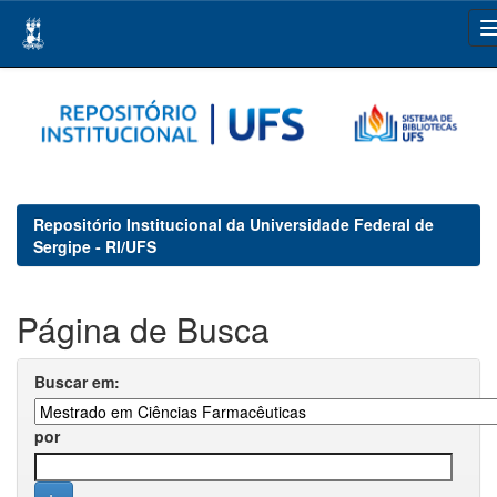
Skip
navigation
Repositório Institucional da Universidade Federal de
Sergipe - RI/UFS
Página de Busca
Buscar em:
por