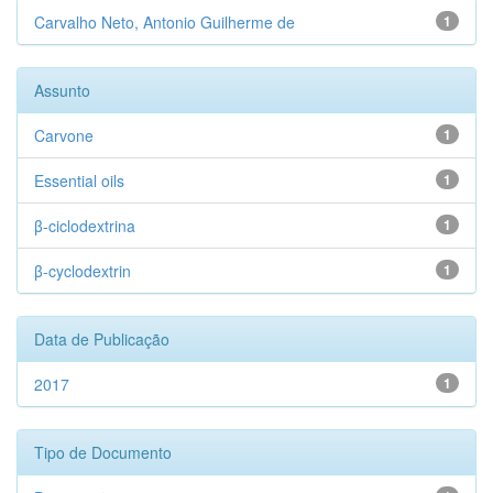
Carvalho Neto, Antonio Guilherme de
1
Assunto
Carvone
1
Essential oils
1
β-ciclodextrina
1
β-cyclodextrin
1
Data de Publicação
2017
1
Tipo de Documento