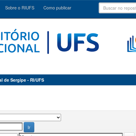
Sobre o RIUFS
Como publicar
al de Sergipe - RI/UFS