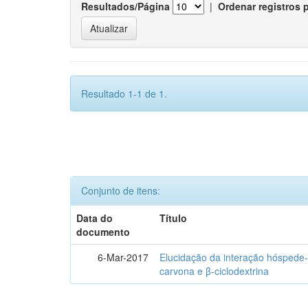
Resultados/Página
|
Ordenar registros 
Resultado 1-1 de 1.
Conjunto de itens:
Data do
Título
documento
6-Mar-2017
Elucidação da interação hóspede-
carvona e β-ciclodextrina