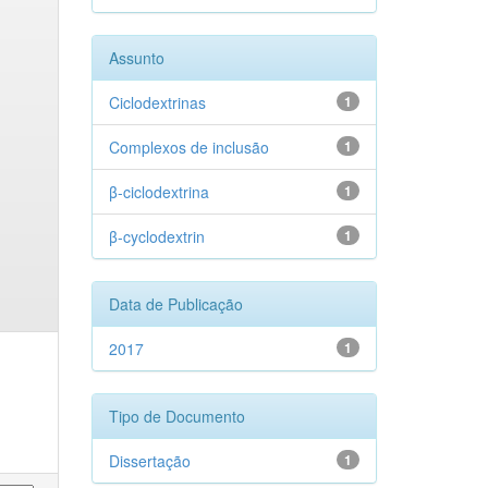
Assunto
Ciclodextrinas
1
Complexos de inclusão
1
β-ciclodextrina
1
β-cyclodextrin
1
Data de Publicação
2017
1
Tipo de Documento
Dissertação
1