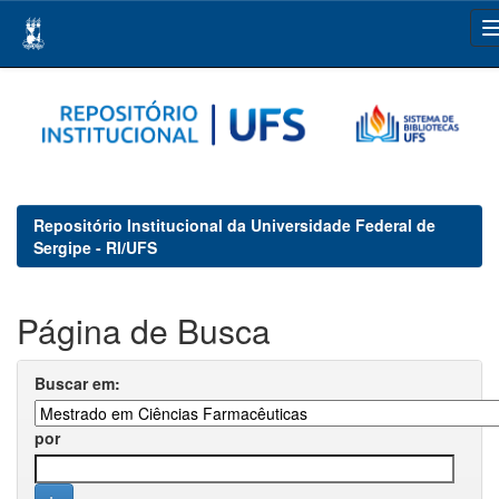
Skip
navigation
Repositório Institucional da Universidade Federal de
Sergipe - RI/UFS
Página de Busca
Buscar em:
por