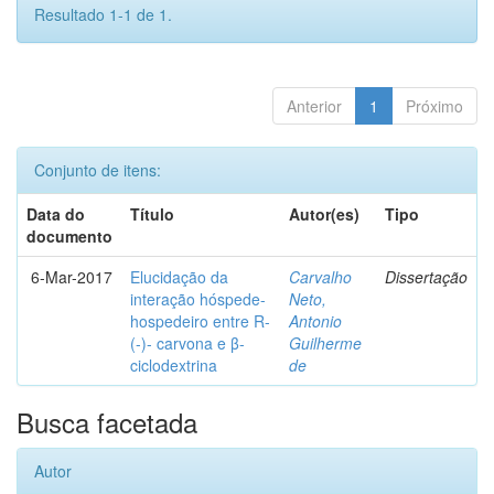
Resultado 1-1 de 1.
Anterior
1
Próximo
Conjunto de itens:
Data do
Título
Autor(es)
Tipo
documento
6-Mar-2017
Elucidação da
Carvalho
Dissertação
interação hóspede-
Neto,
hospedeiro entre R-
Antonio
(-)- carvona e β-
Guilherme
ciclodextrina
de
Busca facetada
Autor