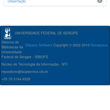
Dissertação
1
UNIVERSIDADE FEDERAL DE SERGIPE
Sistema de
DSpace Software
Copyright © 2002-2010
Duraspace
Bibliotecas da
Universidade
Federal de Sergipe - SIBIUFS
Núcleo de Tecnologia da Informação - NTI
repositorio@academico.ufs.br
+55 79 3194-6528