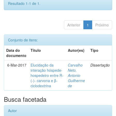
Resultado 1-1 de 1.
Anterior
1
Próximo
Conjunto de itens:
Data do
Título
Autor(es)
Tipo
documento
6-Mar-2017
Elucidação da
Carvalho
Dissertação
interação hóspede-
Neto,
hospedeiro entre R-
Antonio
(-)- carvona e β-
Guilherme
ciclodextrina
de
Busca facetada
Autor