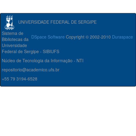
UNIVERSIDADE FEDERAL DE SERGIPE
Sistema de
DSpace Software
Copyright © 2002-2010
Duraspace
Bibliotecas da
Universidade
Federal de Sergipe - SIBIUFS
Núcleo de Tecnologia da Informação - NTI
repositorio@academico.ufs.br
+55 79 3194-6528