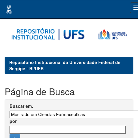
Skip
navigation
Repositório Institucional da Universidade Federal de
Sergipe - RI/UFS
Página de Busca
Buscar em:
por