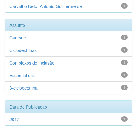
Carvalho Neto, Antonio Guilherme de
1
Assunto
Carvone
1
Ciclodextrinas
1
Complexos de inclusão
1
Essential oils
1
β-ciclodextrina
1
Data de Publicação
2017
1