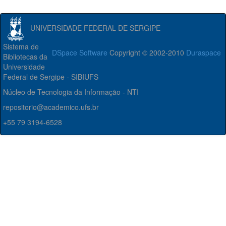
UNIVERSIDADE FEDERAL DE SERGIPE
Sistema de
DSpace Software
Copyright © 2002-2010
Duraspace
Bibliotecas da
Universidade
Federal de Sergipe - SIBIUFS
Núcleo de Tecnologia da Informação - NTI
repositorio@academico.ufs.br
+55 79 3194-6528