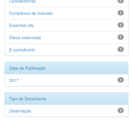
Ciclodextrinas
1
Complexos de inclusão
1
Essential oils
1
Óleos essenciais
1
β-cyclodextrin
1
Data de Publicação
2017
1
Tipo de Documento
Dissertação
1