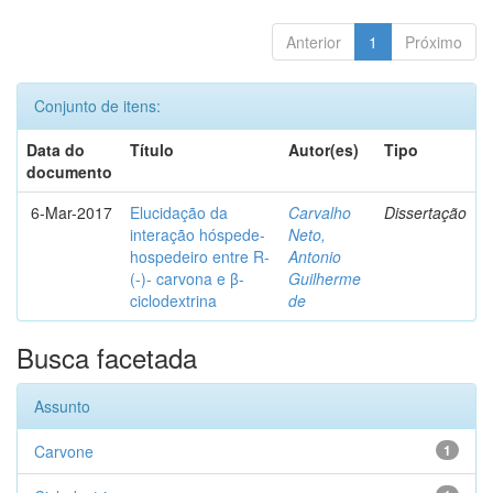
Anterior
1
Próximo
Conjunto de itens:
Data do
Título
Autor(es)
Tipo
documento
6-Mar-2017
Elucidação da
Carvalho
Dissertação
interação hóspede-
Neto,
hospedeiro entre R-
Antonio
(-)- carvona e β-
Guilherme
ciclodextrina
de
Busca facetada
Assunto
Carvone
1