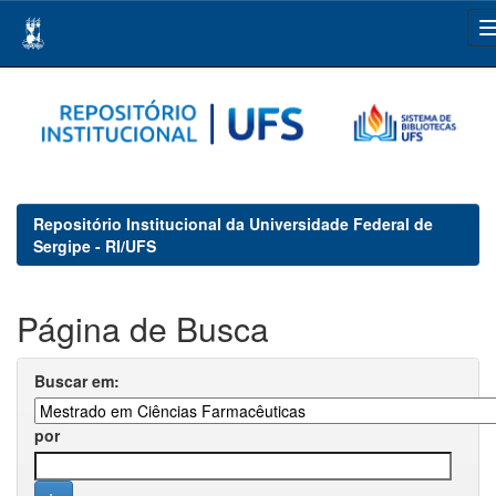
Skip
navigation
Repositório Institucional da Universidade Federal de
Sergipe - RI/UFS
Página de Busca
Buscar em:
por