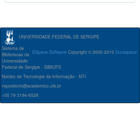
UNIVERSIDADE FEDERAL DE SERGIPE
Sistema de
DSpace Software
Copyright © 2002-2010
Duraspace
Bibliotecas da
Universidade
Federal de Sergipe - SIBIUFS
Núcleo de Tecnologia da Informação - NTI
repositorio@academico.ufs.br
+55 79 3194-6528