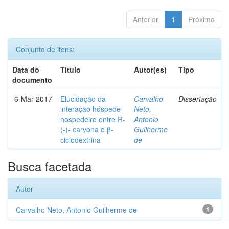
Anterior
1
Próximo
Conjunto de itens:
Data do
Título
Autor(es)
Tipo
documento
6-Mar-2017
Elucidação da
Carvalho
Dissertação
interação hóspede-
Neto,
hospedeiro entre R-
Antonio
(-)- carvona e β-
Guilherme
ciclodextrina
de
Busca facetada
Autor
Carvalho Neto, Antonio Guilherme de
1