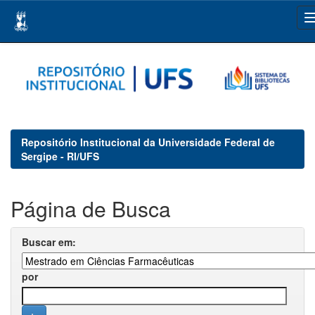
Skip
navigation
Repositório Institucional da Universidade Federal de
Sergipe - RI/UFS
Página de Busca
Buscar em:
por