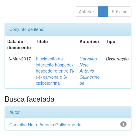
Anterior
1
Próximo
Conjunto de itens:
Data do
Título
Autor(es)
Tipo
documento
6-Mar-2017
Elucidação da
Carvalho
Dissertação
interação hóspede-
Neto,
hospedeiro entre R-
Antonio
(-)- carvona e β-
Guilherme
ciclodextrina
de
Busca facetada
Autor
Carvalho Neto, Antonio Guilherme de
1