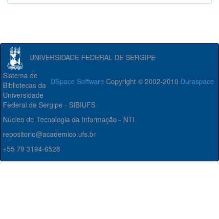
UNIVERSIDADE FEDERAL DE SERGIPE
Sistema de
DSpace Software
Copyright © 2002-2010
Duraspace
Bibliotecas da
Universidade
Federal de Sergipe - SIBIUFS
Núcleo de Tecnologia da Informação - NTI
repositorio@academico.ufs.br
+55 79 3194-6528