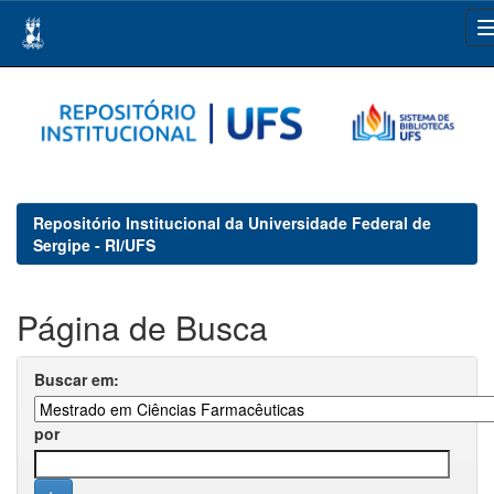
Skip
navigation
Repositório Institucional da Universidade Federal de
Sergipe - RI/UFS
Página de Busca
Buscar em:
por