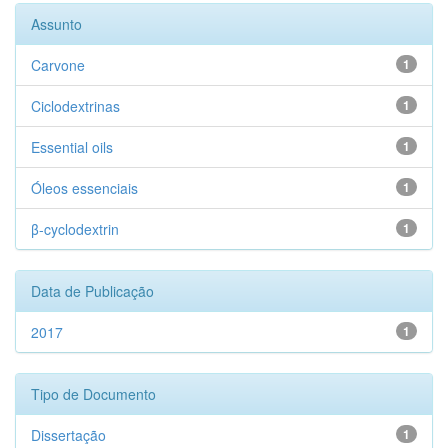
Assunto
Carvone
1
Ciclodextrinas
1
Essential oils
1
Óleos essenciais
1
β-cyclodextrin
1
Data de Publicação
2017
1
Tipo de Documento
Dissertação
1