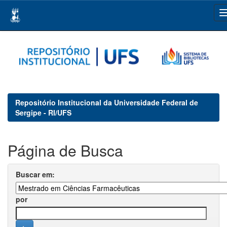
Skip
navigation
Repositório Institucional da Universidade Federal de
Sergipe - RI/UFS
Página de Busca
Buscar em:
por