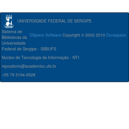
UNIVERSIDADE FEDERAL DE SERGIPE
Sistema de
DSpace Software
Copyright © 2002-2010
Duraspace
Bibliotecas da
Universidade
Federal de Sergipe - SIBIUFS
Núcleo de Tecnologia da Informação - NTI
repositorio@academico.ufs.br
+55 79 3194-6528