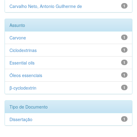
Carvalho Neto, Antonio Guilherme de
1
Assunto
Carvone
1
Ciclodextrinas
1
Essential oils
1
Óleos essenciais
1
β-cyclodextrin
1
Tipo de Documento
Dissertação
1