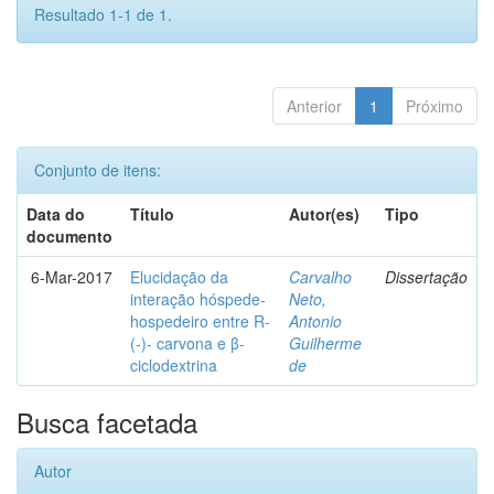
Resultado 1-1 de 1.
Anterior
1
Próximo
Conjunto de itens:
Data do
Título
Autor(es)
Tipo
documento
6-Mar-2017
Elucidação da
Carvalho
Dissertação
interação hóspede-
Neto,
hospedeiro entre R-
Antonio
(-)- carvona e β-
Guilherme
ciclodextrina
de
Busca facetada
Autor