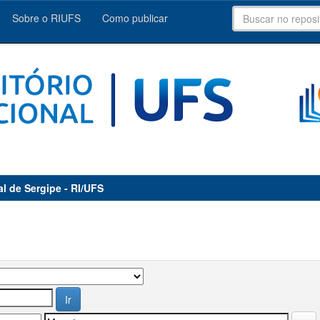
Sobre o RIUFS
Como publicar
al de Sergipe - RI/UFS