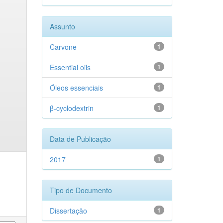
Assunto
Carvone
1
Essential oils
1
Óleos essenciais
1
β-cyclodextrin
1
Data de Publicação
2017
1
Tipo de Documento
Dissertação
1