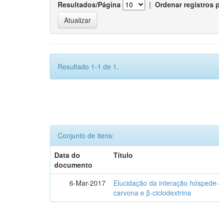
Resultados/Página
|
Ordenar registros 
Resultado 1-1 de 1.
Conjunto de itens:
Data do
Título
documento
6-Mar-2017
Elucidação da interação hóspede-
carvona e β-ciclodextrina