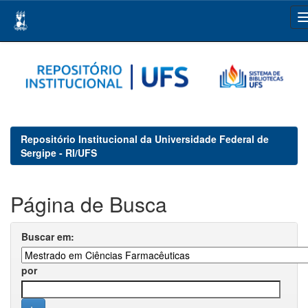
Skip
navigation
Repositório Institucional da Universidade Federal de
Sergipe - RI/UFS
Página de Busca
Buscar em:
por