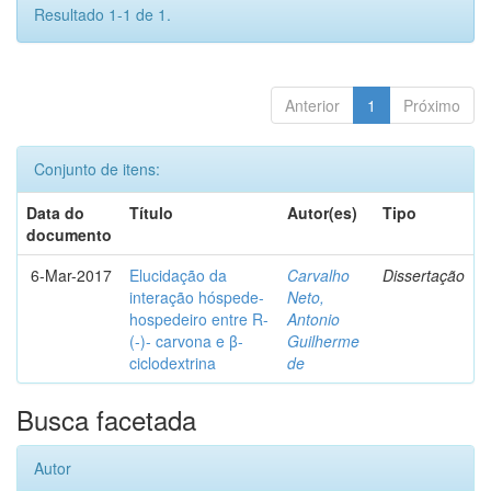
Resultado 1-1 de 1.
Anterior
1
Próximo
Conjunto de itens:
Data do
Título
Autor(es)
Tipo
documento
6-Mar-2017
Elucidação da
Carvalho
Dissertação
interação hóspede-
Neto,
hospedeiro entre R-
Antonio
(-)- carvona e β-
Guilherme
ciclodextrina
de
Busca facetada
Autor