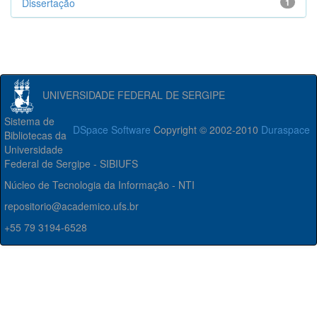
Dissertação
1
UNIVERSIDADE FEDERAL DE SERGIPE
Sistema de
DSpace Software
Copyright © 2002-2010
Duraspace
Bibliotecas da
Universidade
Federal de Sergipe - SIBIUFS
Núcleo de Tecnologia da Informação - NTI
repositorio@academico.ufs.br
+55 79 3194-6528