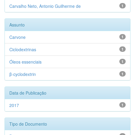
Carvalho Neto, Antonio Guilherme de
1
Assunto
Carvone
1
Ciclodextrinas
1
Óleos essenciais
1
β-cyclodextrin
1
Data de Publicação
2017
1
Tipo de Documento