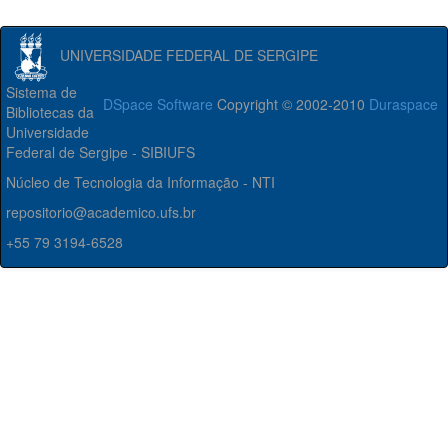
UNIVERSIDADE FEDERAL DE SERGIPE
Sistema de
DSpace Software
Copyright © 2002-2010
Duraspace
Bibliotecas da
Universidade
Federal de Sergipe - SIBIUFS
Núcleo de Tecnologia da Informação - NTI
repositorio@academico.ufs.br
+55 79 3194-6528