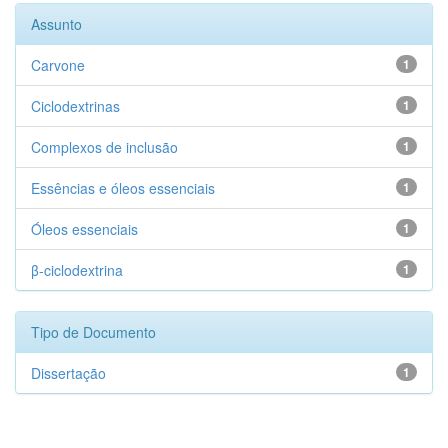
Assunto
Carvone
1
Ciclodextrinas
1
Complexos de inclusão
1
Essências e óleos essenciais
1
Óleos essenciais
1
β-ciclodextrina
1
Tipo de Documento
Dissertação
1