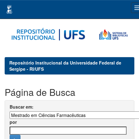
Skip
navigation
Repositório Institucional da Universidade Federal de
Sergipe - RI/UFS
Página de Busca
Buscar em:
por