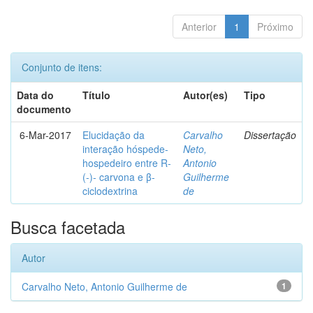
Anterior
1
Próximo
Conjunto de itens:
Data do
Título
Autor(es)
Tipo
documento
6-Mar-2017
Elucidação da
Carvalho
Dissertação
interação hóspede-
Neto,
hospedeiro entre R-
Antonio
(-)- carvona e β-
Guilherme
ciclodextrina
de
Busca facetada
Autor
Carvalho Neto, Antonio Guilherme de
1