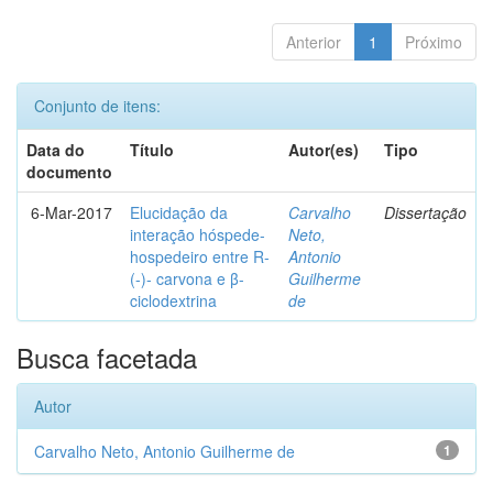
Anterior
1
Próximo
Conjunto de itens:
Data do
Título
Autor(es)
Tipo
documento
6-Mar-2017
Elucidação da
Carvalho
Dissertação
interação hóspede-
Neto,
hospedeiro entre R-
Antonio
(-)- carvona e β-
Guilherme
ciclodextrina
de
Busca facetada
Autor
Carvalho Neto, Antonio Guilherme de
1