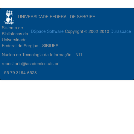
UNIVERSIDADE FEDERAL DE SERGIPE
Sistema de
DSpace Software
Copyright © 2002-2010
Duraspace
Bibliotecas da
Universidade
Federal de Sergipe - SIBIUFS
Núcleo de Tecnologia da Informação - NTI
repositorio@academico.ufs.br
+55 79 3194-6528