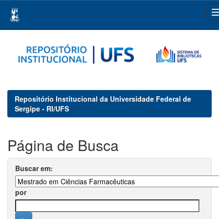
Skip
navigation
Repositório Institucional da Universidade Federal de
Sergipe - RI/UFS
Página de Busca
Buscar em:
por