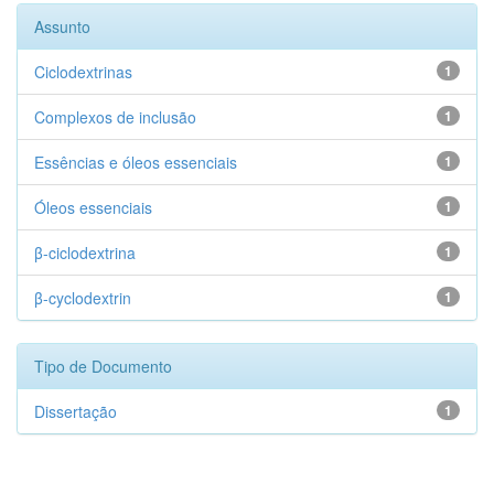
Assunto
Ciclodextrinas
1
Complexos de inclusão
1
Essências e óleos essenciais
1
Óleos essenciais
1
β-ciclodextrina
1
β-cyclodextrin
1
Tipo de Documento
Dissertação
1