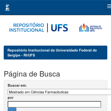
Skip
navigation
Repositório Institucional da Universidade Federal de
Sergipe - RI/UFS
Página de Busca
Buscar em:
por