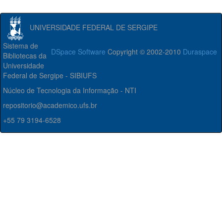
UNIVERSIDADE FEDERAL DE SERGIPE
Sistema de
DSpace Software
Copyright © 2002-2010
Duraspace
Bibliotecas da
Universidade
Federal de Sergipe - SIBIUFS
Núcleo de Tecnologia da Informação - NTI
repositorio@academico.ufs.br
+55 79 3194-6528