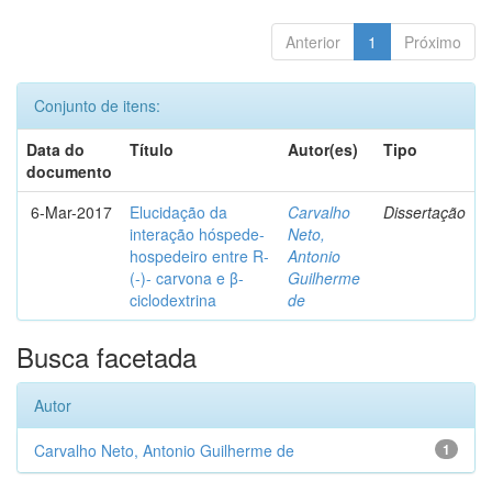
Anterior
1
Próximo
Conjunto de itens:
Data do
Título
Autor(es)
Tipo
documento
6-Mar-2017
Elucidação da
Carvalho
Dissertação
interação hóspede-
Neto,
hospedeiro entre R-
Antonio
(-)- carvona e β-
Guilherme
ciclodextrina
de
Busca facetada
Autor
Carvalho Neto, Antonio Guilherme de
1