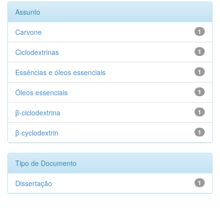
Assunto
Carvone
1
Ciclodextrinas
1
Essências e óleos essenciais
1
Óleos essenciais
1
β-ciclodextrina
1
β-cyclodextrin
1
Tipo de Documento
Dissertação
1