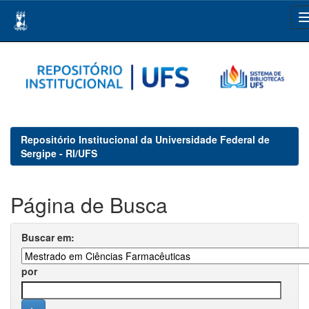
Skip
navigation
Repositório Institucional da Universidade Federal de
Sergipe - RI/UFS
Página de Busca
Buscar em:
por