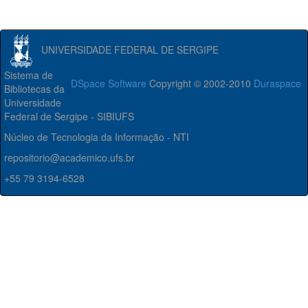
UNIVERSIDADE FEDERAL DE SERGIPE
Sistema de
DSpace Software
Copyright © 2002-2010
Duraspace
Bibliotecas da
Universidade
Federal de Sergipe - SIBIUFS
Núcleo de Tecnologia da Informação - NTI
repositorio@academico.ufs.br
+55 79 3194-6528