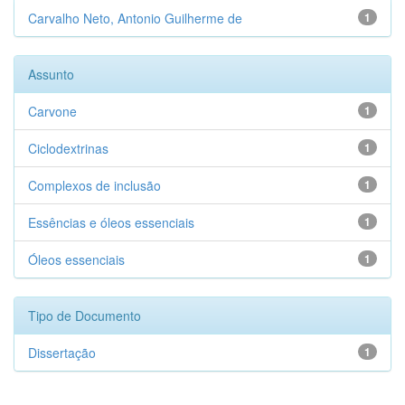
Carvalho Neto, Antonio Guilherme de
1
Assunto
Carvone
1
Ciclodextrinas
1
Complexos de inclusão
1
Essências e óleos essenciais
1
Óleos essenciais
1
Tipo de Documento
Dissertação
1