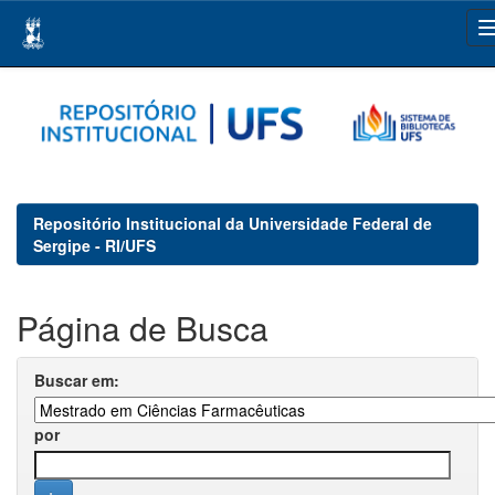
Skip
navigation
Repositório Institucional da Universidade Federal de
Sergipe - RI/UFS
Página de Busca
Buscar em:
por