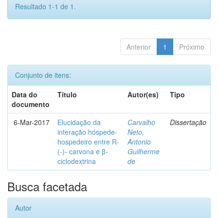
Resultado 1-1 de 1.
Anterior
1
Próximo
Conjunto de itens:
Data do
Título
Autor(es)
Tipo
documento
6-Mar-2017
Elucidação da
Carvalho
Dissertação
interação hóspede-
Neto,
hospedeiro entre R-
Antonio
(-)- carvona e β-
Guilherme
ciclodextrina
de
Busca facetada
Autor