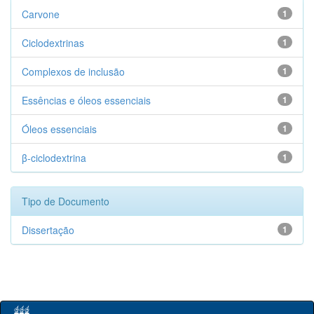
Carvone
1
Ciclodextrinas
1
Complexos de inclusão
1
Essências e óleos essenciais
1
Óleos essenciais
1
β-ciclodextrina
1
Tipo de Documento
Dissertação
1