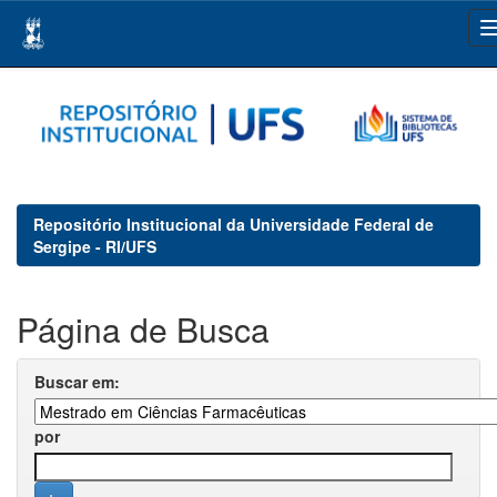
Skip
navigation
Repositório Institucional da Universidade Federal de
Sergipe - RI/UFS
Página de Busca
Buscar em:
por