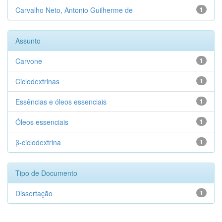
Carvalho Neto, Antonio Guilherme de
1
Assunto
Carvone
1
Ciclodextrinas
1
Essências e óleos essenciais
1
Óleos essenciais
1
β-ciclodextrina
1
Tipo de Documento
Dissertação
1