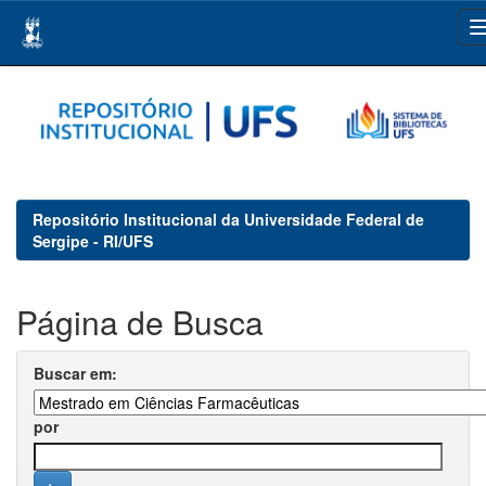
Skip
navigation
Repositório Institucional da Universidade Federal de
Sergipe - RI/UFS
Página de Busca
Buscar em:
por