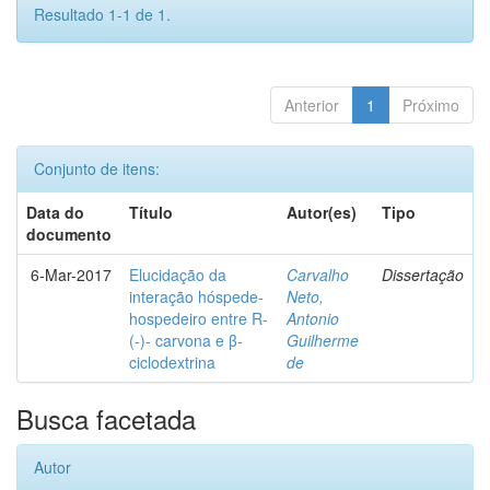
Resultado 1-1 de 1.
Anterior
1
Próximo
Conjunto de itens:
Data do
Título
Autor(es)
Tipo
documento
6-Mar-2017
Elucidação da
Carvalho
Dissertação
interação hóspede-
Neto,
hospedeiro entre R-
Antonio
(-)- carvona e β-
Guilherme
ciclodextrina
de
Busca facetada
Autor