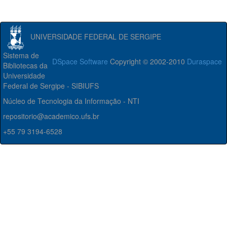
UNIVERSIDADE FEDERAL DE SERGIPE
Sistema de
DSpace Software
Copyright © 2002-2010
Duraspace
Bibliotecas da
Universidade
Federal de Sergipe - SIBIUFS
Núcleo de Tecnologia da Informação - NTI
repositorio@academico.ufs.br
+55 79 3194-6528