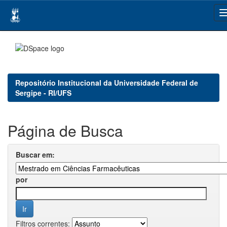
Skip
navigation
Repositório Institucional da Universidade Federal de
Sergipe - RI/UFS
Página de Busca
Buscar em:
por
Filtros correntes: