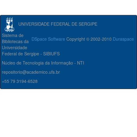
UNIVERSIDADE FEDERAL DE SERGIPE
Sistema de
DSpace Software
Copyright © 2002-2010
Duraspace
Bibliotecas da
Universidade
Federal de Sergipe - SIBIUFS
Núcleo de Tecnologia da Informação - NTI
repositorio@academico.ufs.br
+55 79 3194-6528