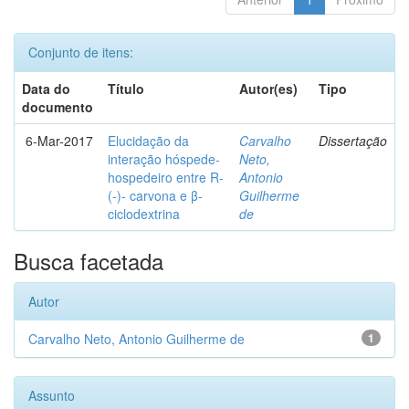
Conjunto de itens:
Data do
Título
Autor(es)
Tipo
documento
6-Mar-2017
Elucidação da
Carvalho
Dissertação
interação hóspede-
Neto,
hospedeiro entre R-
Antonio
(-)- carvona e β-
Guilherme
ciclodextrina
de
Busca facetada
Autor
Carvalho Neto, Antonio Guilherme de
1
Assunto