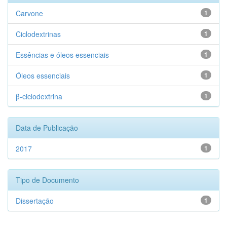
Carvone
1
Ciclodextrinas
1
Essências e óleos essenciais
1
Óleos essenciais
1
β-ciclodextrina
1
Data de Publicação
2017
1
Tipo de Documento
Dissertação
1