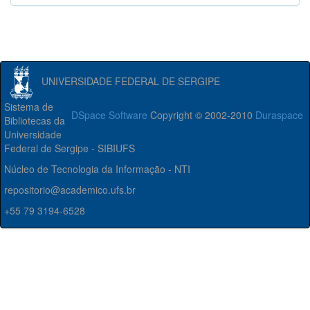
UNIVERSIDADE FEDERAL DE SERGIPE
Sistema de
DSpace Software
Copyright © 2002-2010
Duraspace
Bibliotecas da
Universidade
Federal de Sergipe - SIBIUFS
Núcleo de Tecnologia da Informação - NTI
repositorio@academico.ufs.br
+55 79 3194-6528