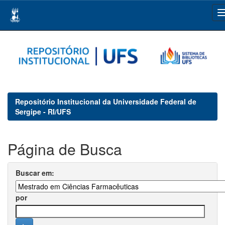
Skip
navigation
Repositório Institucional da Universidade Federal de
Sergipe - RI/UFS
Página de Busca
Buscar em:
por