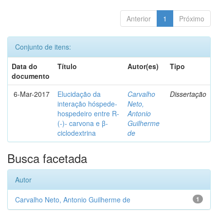
Anterior
1
Próximo
Conjunto de itens:
Data do
Título
Autor(es)
Tipo
documento
6-Mar-2017
Elucidação da
Carvalho
Dissertação
interação hóspede-
Neto,
hospedeiro entre R-
Antonio
(-)- carvona e β-
Guilherme
ciclodextrina
de
Busca facetada
Autor
Carvalho Neto, Antonio Guilherme de
1