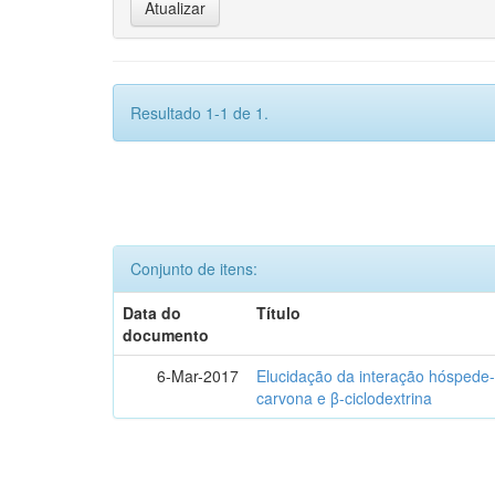
Resultado 1-1 de 1.
Conjunto de itens:
Data do
Título
documento
6-Mar-2017
Elucidação da interação hóspede-
carvona e β-ciclodextrina