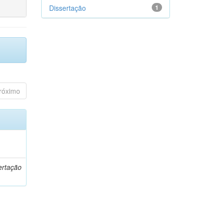
Dissertação
1
róximo
o
ertação