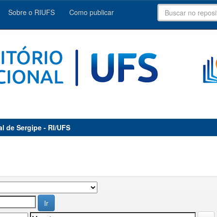
Sobre o RIUFS
Como publicar
al de Sergipe - RI/UFS