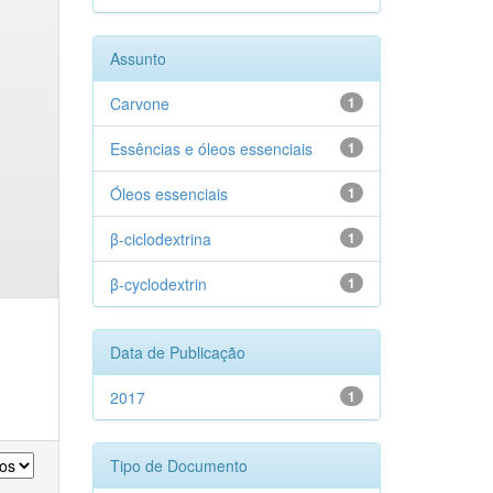
Assunto
Carvone
1
Essências e óleos essenciais
1
Óleos essenciais
1
β-ciclodextrina
1
β-cyclodextrin
1
Data de Publicação
2017
1
Tipo de Documento