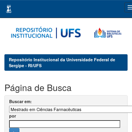
Skip
navigation
Repositório Institucional da Universidade Federal de
Sergipe - RI/UFS
Página de Busca
Buscar em:
por