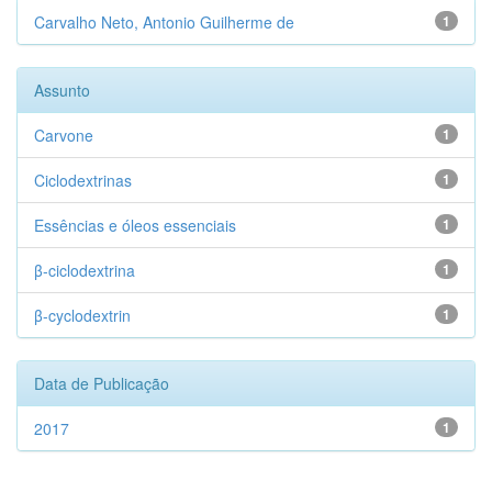
Carvalho Neto, Antonio Guilherme de
1
Assunto
Carvone
1
Ciclodextrinas
1
Essências e óleos essenciais
1
β-ciclodextrina
1
β-cyclodextrin
1
Data de Publicação
2017
1