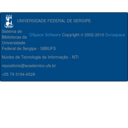
UNIVERSIDADE FEDERAL DE SERGIPE
Sistema de
DSpace Software
Copyright © 2002-2010
Duraspace
Bibliotecas da
Universidade
Federal de Sergipe - SIBIUFS
Núcleo de Tecnologia da Informação - NTI
repositorio@academico.ufs.br
+55 79 3194-6528