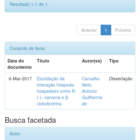
Resultado 1-1 de 1.
Anterior
1
Próximo
Conjunto de itens:
Data do
Título
Autor(es)
Tipo
documento
6-Mar-2017
Elucidação da
Carvalho
Dissertação
interação hóspede-
Neto,
hospedeiro entre R-
Antonio
(-)- carvona e β-
Guilherme
ciclodextrina
de
Busca facetada
Autor