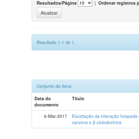
Resultados/Página
|
Ordenar registros 
Resultado 1-1 de 1.
Conjunto de itens:
Data do
Título
documento
6-Mar-2017
Elucidação da interação hóspede-
carvona e β-ciclodextrina