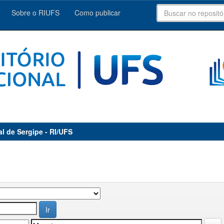
Sobre o RIUFS
Como publicar
al de Sergipe - RI/UFS