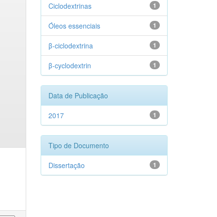
Ciclodextrinas
1
Óleos essenciais
1
β-ciclodextrina
1
β-cyclodextrin
1
Data de Publicação
2017
1
Tipo de Documento
Dissertação
1