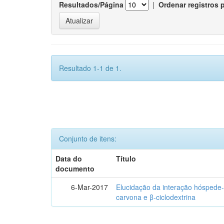
Resultados/Página
|
Ordenar registros 
Resultado 1-1 de 1.
Conjunto de itens:
Data do
Título
documento
6-Mar-2017
Elucidação da interação hóspede-
carvona e β-ciclodextrina