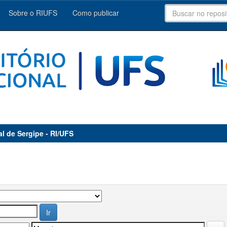
Sobre o RIUFS
Como publicar
al de Sergipe - RI/UFS