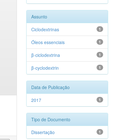
Assunto
Ciclodextrinas
1
Óleos essenciais
1
β-ciclodextrina
1
β-cyclodextrin
1
Data de Publicação
2017
1
Tipo de Documento
Dissertação
1