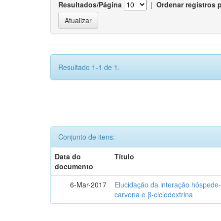
Resultados/Página
|
Ordenar registros 
Resultado 1-1 de 1.
Conjunto de itens:
Data do
Título
documento
6-Mar-2017
Elucidação da interação hóspede-
carvona e β-ciclodextrina