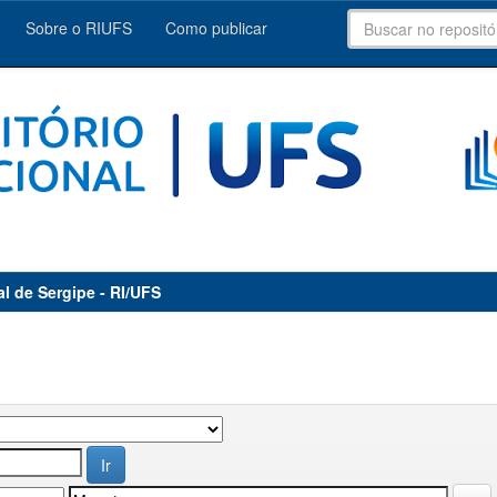
Sobre o RIUFS
Como publicar
al de Sergipe - RI/UFS