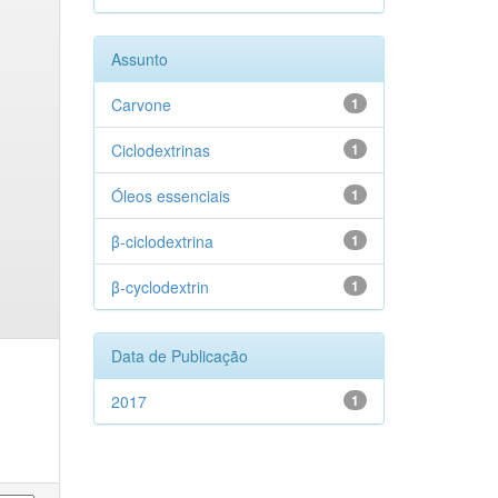
Assunto
Carvone
1
Ciclodextrinas
1
Óleos essenciais
1
β-ciclodextrina
1
β-cyclodextrin
1
Data de Publicação
2017
1