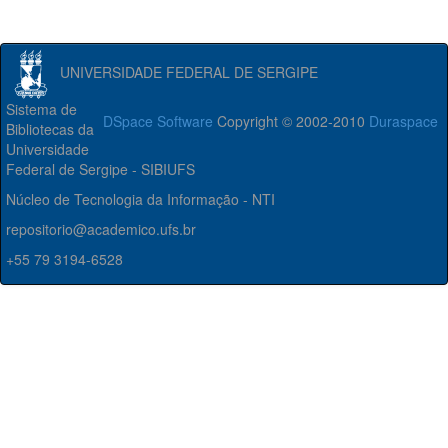
UNIVERSIDADE FEDERAL DE SERGIPE
Sistema de
DSpace Software
Copyright © 2002-2010
Duraspace
Bibliotecas da
Universidade
Federal de Sergipe - SIBIUFS
Núcleo de Tecnologia da Informação - NTI
repositorio@academico.ufs.br
+55 79 3194-6528