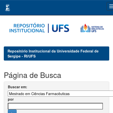
Skip
navigation
Repositório Institucional da Universidade Federal de
Sergipe - RI/UFS
Página de Busca
Buscar em:
por