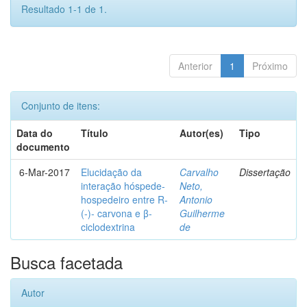
Resultado 1-1 de 1.
Anterior
1
Próximo
Conjunto de itens:
Data do
Título
Autor(es)
Tipo
documento
6-Mar-2017
Elucidação da
Carvalho
Dissertação
interação hóspede-
Neto,
hospedeiro entre R-
Antonio
(-)- carvona e β-
Guilherme
ciclodextrina
de
Busca facetada
Autor