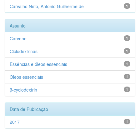
Carvalho Neto, Antonio Guilherme de
1
Assunto
Carvone
1
Ciclodextrinas
1
Essências e óleos essenciais
1
Óleos essenciais
1
β-cyclodextrin
1
Data de Publicação
2017
1