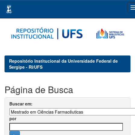
Skip
navigation
Repositório Institucional da Universidade Federal de
Sergipe - RI/UFS
Página de Busca
Buscar em:
por