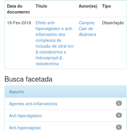
Data do
Título
Autor(es)
Tipo
documento
19-Fev-2019
Efeito anti-
Campos,
Dissertação
hiperalgésico e anti-
Caio de
inflamatório dos
Alcântara
complexos de
inclusão de citral em
β-ciclodextrina e
hidroxipropil-β-
ciclodextrina
Busca facetada
Assunto
Agentes anti-inflamatórios
1
Anti-hiperalgésico
1
Anti-hyperalgesic
1