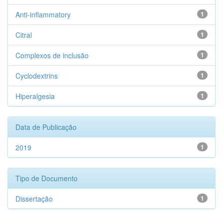
Anti-inflammatory
1
Citral
1
Complexos de inclusão
1
Cyclodextrins
1
Hiperalgesia
1
Data de Publicação
2019
1
Tipo de Documento
Dissertação
1