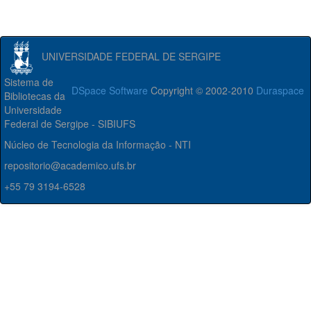
UNIVERSIDADE FEDERAL DE SERGIPE
Sistema de
DSpace Software
Copyright © 2002-2010
Duraspace
Bibliotecas da
Universidade
Federal de Sergipe - SIBIUFS
Núcleo de Tecnologia da Informação - NTI
repositorio@academico.ufs.br
+55 79 3194-6528