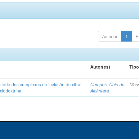
Anterior
1
P
Autor(es)
Tip
matório dos complexos de inclusão de citral
Campos, Caio de
Diss
iclodextrina
Alcântara