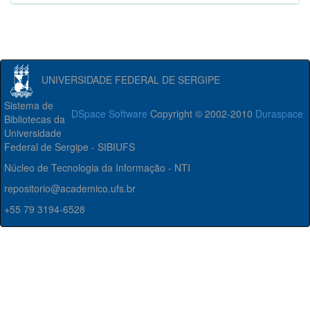
UNIVERSIDADE FEDERAL DE SERGIPE
Sistema de
DSpace Software
Copyright © 2002-2010
Duraspace
Bibliotecas da
Universidade
Federal de Sergipe - SIBIUFS
Núcleo de Tecnologia da Informação - NTI
repositorio@academico.ufs.br
+55 79 3194-6528