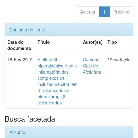
Anterior
1
Próximo
Conjunto de itens:
Data do
Título
Autor(es)
Tipo
documento
19-Fev-2019
Efeito anti-
Campos,
Dissertação
hiperalgésico e anti-
Caio de
inflamatório dos
Alcântara
complexos de
inclusão de citral em
β-ciclodextrina e
hidroxipropil-β-
ciclodextrina
Busca facetada
Assunto