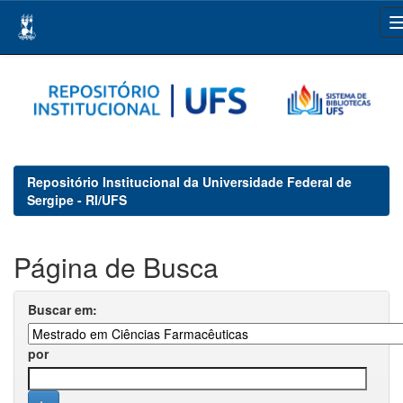
Skip
navigation
Repositório Institucional da Universidade Federal de
Sergipe - RI/UFS
Página de Busca
Buscar em:
por