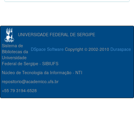
UNIVERSIDADE FEDERAL DE SERGIPE
Sistema de
DSpace Software
Copyright © 2002-2010
Duraspace
Bibliotecas da
Universidade
Federal de Sergipe - SIBIUFS
Núcleo de Tecnologia da Informação - NTI
repositorio@academico.ufs.br
+55 79 3194-6528