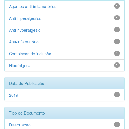
Agentes anti-inflamatórios
1
Anti-hiperalgésico
1
Anti-hyperalgesic
1
Anti-inflamatório
1
Complexos de inclusão
1
Hiperalgesia
1
Data de Publicação
2019
1
Tipo de Documento
Dissertação
1