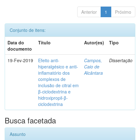
Anterior
1
Próximo
Conjunto de itens:
Data do
Título
Autor(es)
Tipo
documento
19-Fev-2019
Efeito anti-
Campos,
Dissertação
hiperalgésico e anti-
Caio de
inflamatório dos
Alcântara
complexos de
inclusão de citral em
β-ciclodextrina e
hidroxipropil-β-
ciclodextrina
Busca facetada
Assunto