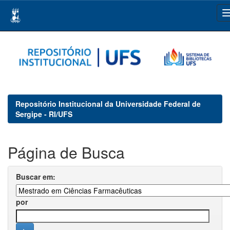
Skip
navigation
Repositório Institucional da Universidade Federal de
Sergipe - RI/UFS
Página de Busca
Buscar em:
por