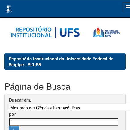
Skip
navigation
Repositório Institucional da Universidade Federal de
Sergipe - RI/UFS
Página de Busca
Buscar em:
por