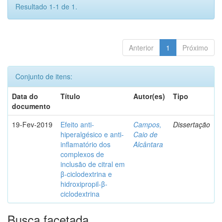
Resultado 1-1 de 1.
Anterior
1
Próximo
Conjunto de itens:
Data do
Título
Autor(es)
Tipo
documento
19-Fev-2019
Efeito anti-
Campos,
Dissertação
hiperalgésico e anti-
Caio de
inflamatório dos
Alcântara
complexos de
inclusão de citral em
β-ciclodextrina e
hidroxipropil-β-
ciclodextrina
Busca facetada