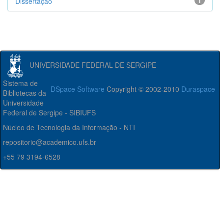
Dissertação
1
UNIVERSIDADE FEDERAL DE SERGIPE
Sistema de
DSpace Software
Copyright © 2002-2010
Duraspace
Bibliotecas da
Universidade
Federal de Sergipe - SIBIUFS
Núcleo de Tecnologia da Informação - NTI
repositorio@academico.ufs.br
+55 79 3194-6528