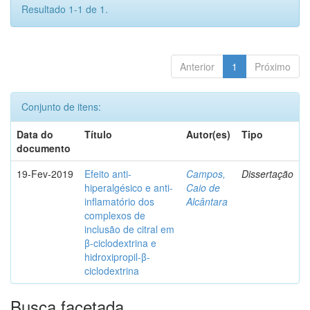
Resultado 1-1 de 1.
Anterior
1
Próximo
Conjunto de itens:
Data do
Título
Autor(es)
Tipo
documento
19-Fev-2019
Efeito anti-
Campos,
Dissertação
hiperalgésico e anti-
Caio de
inflamatório dos
Alcântara
complexos de
inclusão de citral em
β-ciclodextrina e
hidroxipropil-β-
ciclodextrina
Busca facetada