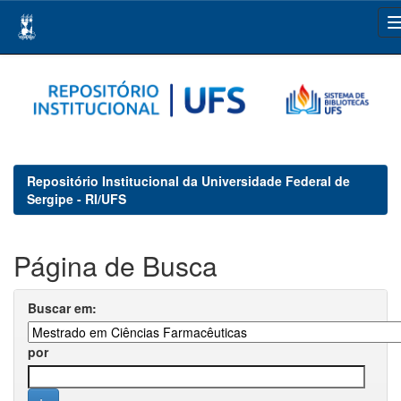
Skip
navigation
Repositório Institucional da Universidade Federal de
Sergipe - RI/UFS
Página de Busca
Buscar em:
por