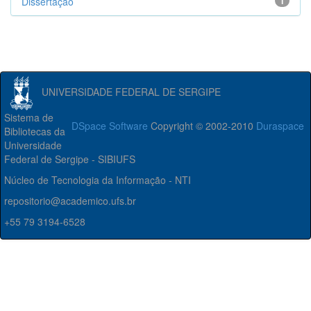
Dissertação
1
UNIVERSIDADE FEDERAL DE SERGIPE
Sistema de
DSpace Software
Copyright © 2002-2010
Duraspace
Bibliotecas da
Universidade
Federal de Sergipe - SIBIUFS
Núcleo de Tecnologia da Informação - NTI
repositorio@academico.ufs.br
+55 79 3194-6528