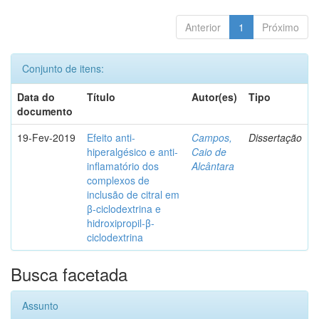
Anterior
1
Próximo
Conjunto de itens:
Data do
Título
Autor(es)
Tipo
documento
19-Fev-2019
Efeito anti-
Campos,
Dissertação
hiperalgésico e anti-
Caio de
inflamatório dos
Alcântara
complexos de
inclusão de citral em
β-ciclodextrina e
hidroxipropil-β-
ciclodextrina
Busca facetada
Assunto