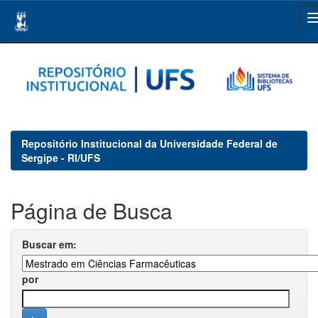
Skip
navigation
Repositório Institucional da Universidade Federal de
Sergipe - RI/UFS
Página de Busca
Buscar em:
por