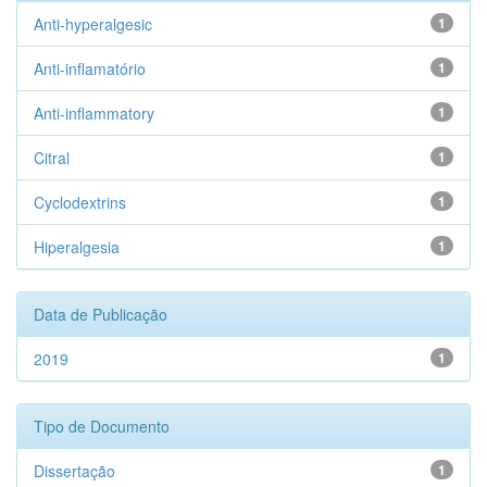
Anti-hyperalgesic
1
Anti-inflamatório
1
Anti-inflammatory
1
Citral
1
Cyclodextrins
1
Hiperalgesia
1
Data de Publicação
2019
1
Tipo de Documento
Dissertação
1