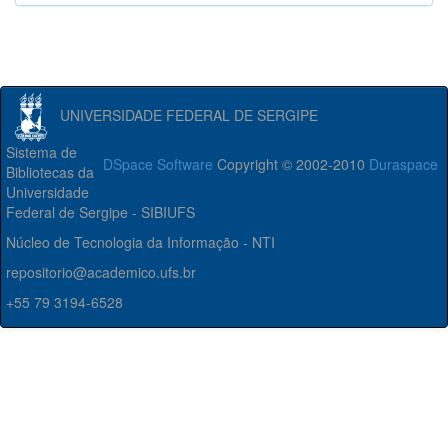
UNIVERSIDADE FEDERAL DE SERGIPE
Sistema de
DSpace Software
Copyright © 2002-2010
Duraspace
Bibliotecas da
Universidade
Federal de Sergipe - SIBIUFS
Núcleo de Tecnologia da Informação - NTI
repositorio@academico.ufs.br
+55 79 3194-6528