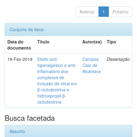
Anterior
1
Próximo
Conjunto de itens:
Data do
Título
Autor(es)
Tipo
documento
19-Fev-2019
Efeito anti-
Campos,
Dissertação
hiperalgésico e anti-
Caio de
inflamatório dos
Alcântara
complexos de
inclusão de citral em
β-ciclodextrina e
hidroxipropil-β-
ciclodextrina
Busca facetada
Assunto