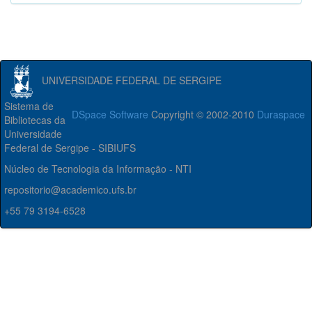
UNIVERSIDADE FEDERAL DE SERGIPE
Sistema de
DSpace Software
Copyright © 2002-2010
Duraspace
Bibliotecas da
Universidade
Federal de Sergipe - SIBIUFS
Núcleo de Tecnologia da Informação - NTI
repositorio@academico.ufs.br
+55 79 3194-6528