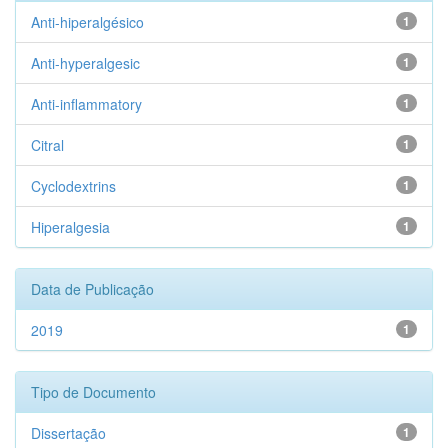
Anti-hiperalgésico
1
Anti-hyperalgesic
1
Anti-inflammatory
1
Citral
1
Cyclodextrins
1
Hiperalgesia
1
Data de Publicação
2019
1
Tipo de Documento
Dissertação
1