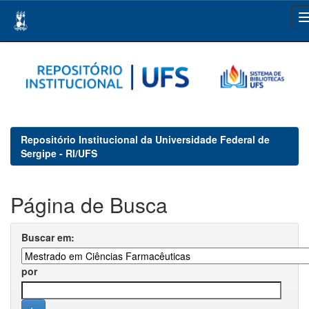
Skip
navigation
Repositório Institucional da Universidade Federal de
Sergipe - RI/UFS
Página de Busca
Buscar em:
por