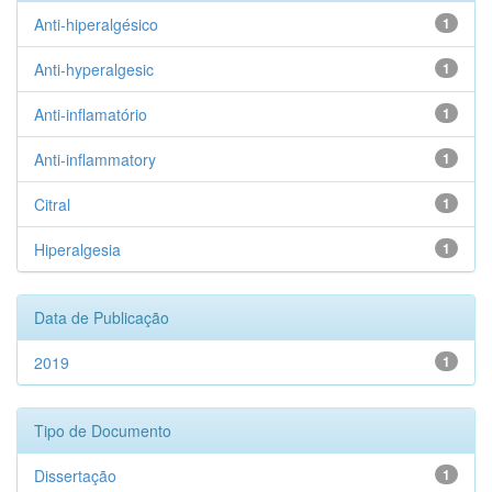
Anti-hiperalgésico
1
Anti-hyperalgesic
1
Anti-inflamatório
1
Anti-inflammatory
1
Citral
1
Hiperalgesia
1
Data de Publicação
2019
1
Tipo de Documento
Dissertação
1