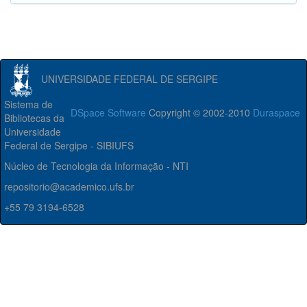
UNIVERSIDADE FEDERAL DE SERGIPE
Sistema de
DSpace Software
Copyright © 2002-2010
Duraspace
Bibliotecas da
Universidade
Federal de Sergipe - SIBIUFS
Núcleo de Tecnologia da Informação - NTI
repositorio@academico.ufs.br
+55 79 3194-6528