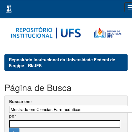
Skip
navigation
Repositório Institucional da Universidade Federal de
Sergipe - RI/UFS
Página de Busca
Buscar em:
por