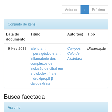
Anterior
1
Próximo
Conjunto de itens:
Data do
Título
Autor(es)
Tipo
documento
19-Fev-2019
Efeito anti-
Campos,
Dissertação
hiperalgésico e anti-
Caio de
inflamatório dos
Alcântara
complexos de
inclusão de citral em
β-ciclodextrina e
hidroxipropil-β-
ciclodextrina
Busca facetada
Assunto