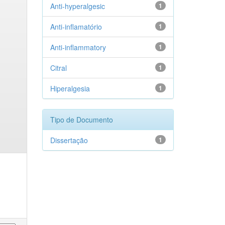
Anti-hyperalgesic
1
Anti-inflamatório
1
Anti-inflammatory
1
Citral
1
Hiperalgesia
1
Tipo de Documento
Dissertação
1