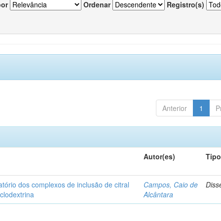
por
Ordenar
Registro(s)
Anterior
1
P
Autor(es)
Tip
matório dos complexos de inclusão de citral
Campos, Caio de
Diss
iclodextrina
Alcântara