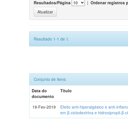
Resultados/Página
|
Ordenar registros 
Resultado 1-1 de 1.
Conjunto de itens:
Data do
Título
documento
19-Fev-2019
Efeito anti-hiperalgésico e anti-infla
em β-ciclodextrina e hidroxipropil-β-c