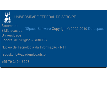
UNIVERSIDADE FEDERAL DE SERGIPE
Sistema de
DSpace Software
Copyright © 2002-2010
Duraspace
Bibliotecas da
Universidade
Federal de Sergipe - SIBIUFS
Núcleo de Tecnologia da Informação - NTI
repositorio@academico.ufs.br
+55 79 3194-6528