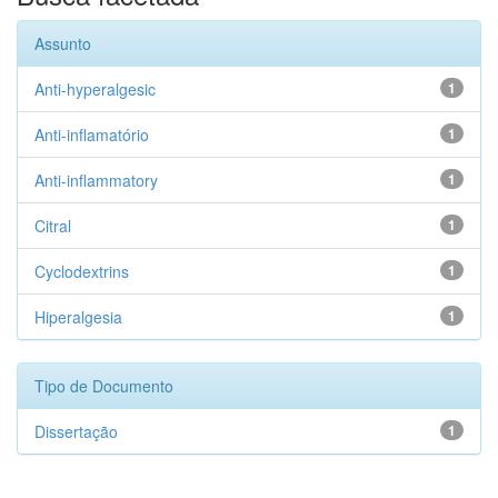
Assunto
Anti-hyperalgesic
1
Anti-inflamatório
1
Anti-inflammatory
1
Citral
1
Cyclodextrins
1
Hiperalgesia
1
Tipo de Documento
Dissertação
1