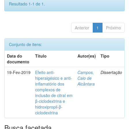
Resultado 1-1 de 1.
Anterior
1
Próximo
Conjunto de itens:
Data do
Título
Autor(es)
Tipo
documento
19-Fev-2019
Efeito anti-
Campos,
Dissertação
hiperalgésico e anti-
Caio de
inflamatório dos
Alcântara
complexos de
inclusão de citral em
β-ciclodextrina e
hidroxipropil-β-
ciclodextrina
Busca facetada