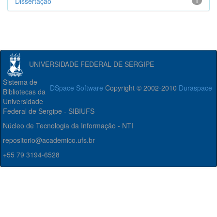
Dissertação
1
UNIVERSIDADE FEDERAL DE SERGIPE
Sistema de
DSpace Software
Copyright © 2002-2010
Duraspace
Bibliotecas da
Universidade
Federal de Sergipe - SIBIUFS
Núcleo de Tecnologia da Informação - NTI
repositorio@academico.ufs.br
+55 79 3194-6528