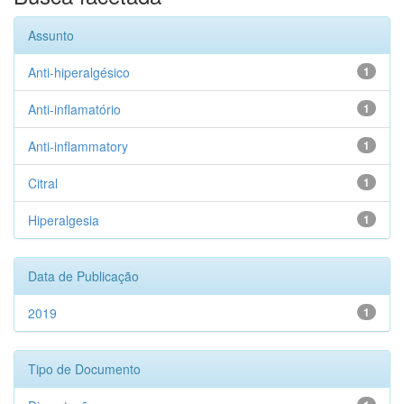
Assunto
Anti-hiperalgésico
1
Anti-inflamatório
1
Anti-inflammatory
1
Citral
1
Hiperalgesia
1
Data de Publicação
2019
1
Tipo de Documento