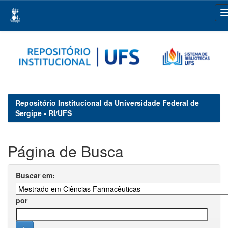
Skip
navigation
Repositório Institucional da Universidade Federal de
Sergipe - RI/UFS
Página de Busca
Buscar em:
por