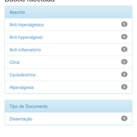
Assunto
Anti-hiperalgésico
1
Anti-hyperalgesic
1
Anti-inflamatório
1
Citral
1
Cyclodextrins
1
Hiperalgesia
1
Tipo de Documento
Dissertação
1