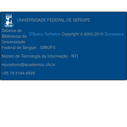
UNIVERSIDADE FEDERAL DE SERGIPE
Sistema de
DSpace Software
Copyright © 2002-2010
Duraspace
Bibliotecas da
Universidade
Federal de Sergipe - SIBIUFS
Núcleo de Tecnologia da Informação - NTI
repositorio@academico.ufs.br
+55 79 3194-6528