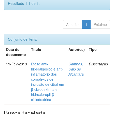
Resultado 1-1 de 1.
Anterior
1
Próximo
Conjunto de itens:
Data do
Título
Autor(es)
Tipo
documento
19-Fev-2019
Efeito anti-
Campos,
Dissertação
hiperalgésico e anti-
Caio de
inflamatório dos
Alcântara
complexos de
inclusão de citral em
β-ciclodextrina e
hidroxipropil-β-
ciclodextrina
Busca facetada