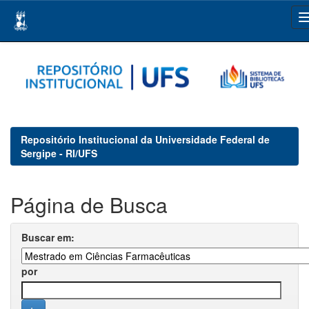
Skip
navigation
Repositório Institucional da Universidade Federal de
Sergipe - RI/UFS
Página de Busca
Buscar em:
por