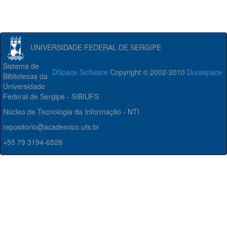
UNIVERSIDADE FEDERAL DE SERGIPE
Sistema de
DSpace Software
Copyright © 2002-2010
Duraspace
Bibliotecas da
Universidade
Federal de Sergipe - SIBIUFS
Núcleo de Tecnologia da Informação - NTI
repositorio@academico.ufs.br
+55 79 3194-6528