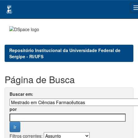
Skip
navigation
Repositório Institucional da Universidade Federal de
Sergipe - RI/UFS
Página de Busca
Buscar em:
por
Filtros correntes: