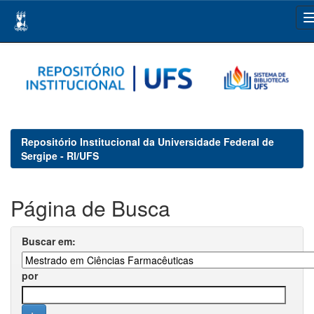
Skip
navigation
Repositório Institucional da Universidade Federal de
Sergipe - RI/UFS
Página de Busca
Buscar em:
por