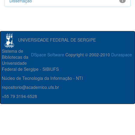
Dissertação
1
UNIVERSIDADE FEDERAL DE SERGIPE
Sistema de
DSpace Software
Copyright © 2002-2010
Duraspace
Bibliotecas da
Universidade
Federal de Sergipe - SIBIUFS
Núcleo de Tecnologia da Informação - NTI
repositorio@academico.ufs.br
+55 79 3194-6528