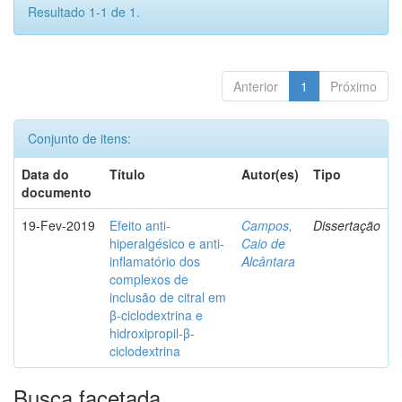
Resultado 1-1 de 1.
Anterior
1
Próximo
Conjunto de itens:
Data do
Título
Autor(es)
Tipo
documento
19-Fev-2019
Efeito anti-
Campos,
Dissertação
hiperalgésico e anti-
Caio de
inflamatório dos
Alcântara
complexos de
inclusão de citral em
β-ciclodextrina e
hidroxipropil-β-
ciclodextrina
Busca facetada