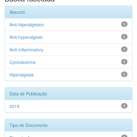
Assunto
Anti-hiperalgésico
1
Anti-hyperalgesic
1
Anti-inflammatory
1
Cyclodextrins
1
Hiperalgesia
1
Data de Publicação
2019
1
Tipo de Documento