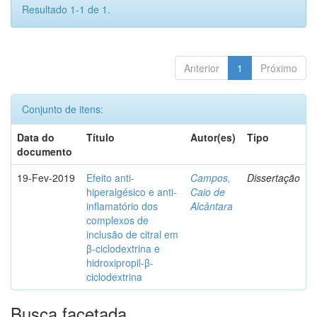
Resultado 1-1 de 1.
Anterior
1
Próximo
Conjunto de itens:
Data do
Título
Autor(es)
Tipo
documento
19-Fev-2019
Efeito anti-
Campos,
Dissertação
hiperalgésico e anti-
Caio de
inflamatório dos
Alcântara
complexos de
inclusão de citral em
β-ciclodextrina e
hidroxipropil-β-
ciclodextrina
Busca facetada