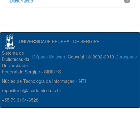
Dissertação
1
UNIVERSIDADE FEDERAL DE SERGIPE
Sistema de
DSpace Software
Copyright © 2002-2010
Duraspace
Bibliotecas da
Universidade
Federal de Sergipe - SIBIUFS
Núcleo de Tecnologia da Informação - NTI
repositorio@academico.ufs.br
+55 79 3194-6528