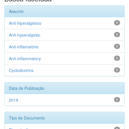
Assunto
Anti-hiperalgésico
1
Anti-hyperalgesic
1
Anti-inflamatório
1
Anti-inflammatory
1
Cyclodextrins
1
Data de Publicação
2019
1
Tipo de Documento