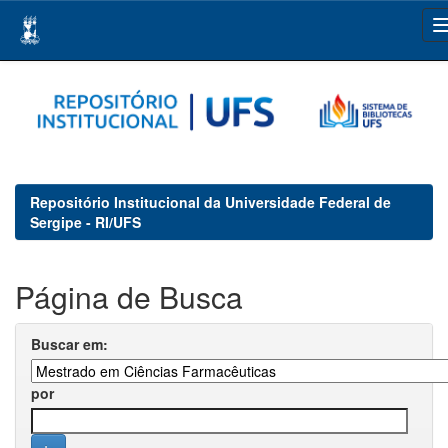
Skip
navigation
Repositório Institucional da Universidade Federal de
Sergipe - RI/UFS
Página de Busca
Buscar em:
por