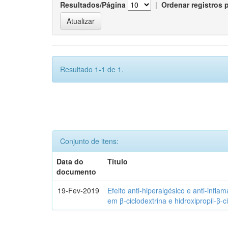
Resultados/Página
|
Ordenar registros 
Resultado 1-1 de 1.
Conjunto de itens:
Data do
Título
documento
19-Fev-2019
Efeito anti-hiperalgésico e anti-infla
em β-ciclodextrina e hidroxipropil-β-c