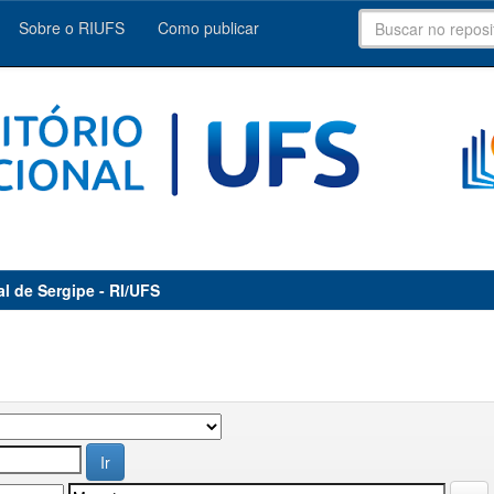
Sobre o RIUFS
Como publicar
al de Sergipe - RI/UFS