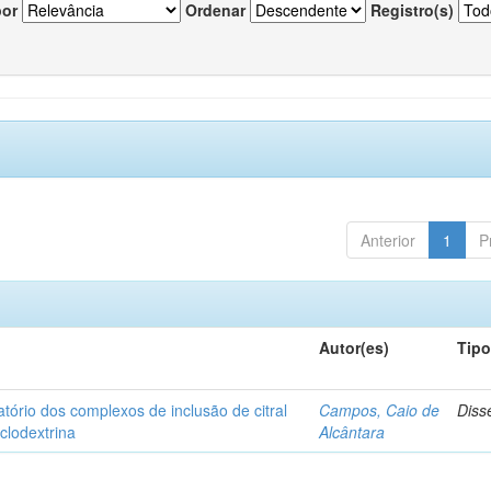
por
Ordenar
Registro(s)
Anterior
1
P
Autor(es)
Tip
matório dos complexos de inclusão de citral
Campos, Caio de
Diss
iclodextrina
Alcântara