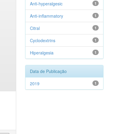
Anti-hyperalgesic
1
Anti-inflammatory
1
Citral
1
Cyclodextrins
1
Hiperalgesia
1
Data de Publicação
2019
1