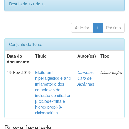
Resultado 1-1 de 1.
Anterior
1
Próximo
Conjunto de itens:
Data do
Título
Autor(es)
Tipo
documento
19-Fev-2019
Efeito anti-
Campos,
Dissertação
hiperalgésico e anti-
Caio de
inflamatório dos
Alcântara
complexos de
inclusão de citral em
β-ciclodextrina e
hidroxipropil-β-
ciclodextrina
Busca facetada