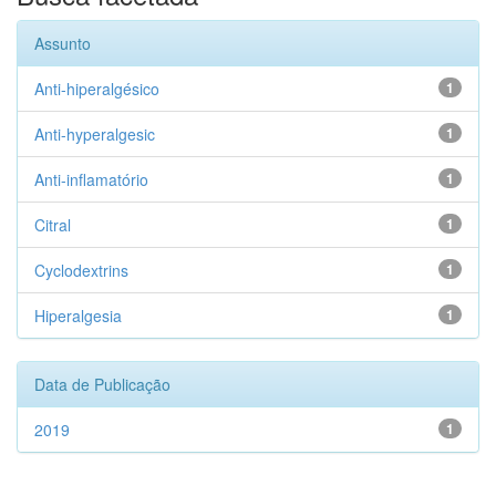
Assunto
Anti-hiperalgésico
1
Anti-hyperalgesic
1
Anti-inflamatório
1
Citral
1
Cyclodextrins
1
Hiperalgesia
1
Data de Publicação
2019
1