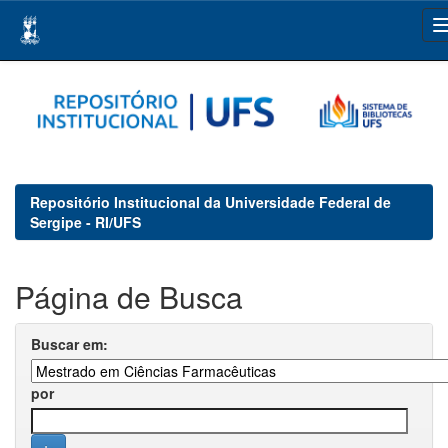
Skip
navigation
Repositório Institucional da Universidade Federal de
Sergipe - RI/UFS
Página de Busca
Buscar em:
por