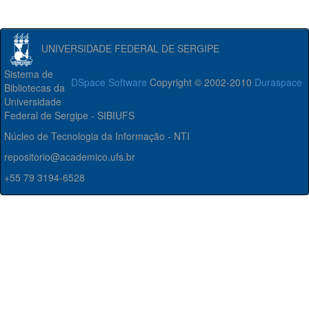
UNIVERSIDADE FEDERAL DE SERGIPE
Sistema de
DSpace Software
Copyright © 2002-2010
Duraspace
Bibliotecas da
Universidade
Federal de Sergipe - SIBIUFS
Núcleo de Tecnologia da Informação - NTI
repositorio@academico.ufs.br
+55 79 3194-6528