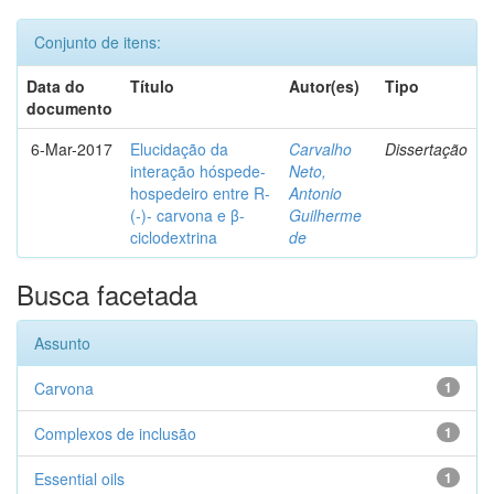
Conjunto de itens:
Data do
Título
Autor(es)
Tipo
documento
6-Mar-2017
Elucidação da
Carvalho
Dissertação
interação hóspede-
Neto,
hospedeiro entre R-
Antonio
(-)- carvona e β-
Guilherme
ciclodextrina
de
Busca facetada
Assunto
Carvona
1
Complexos de inclusão
1
Essential oils
1