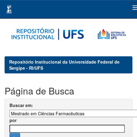
Skip
navigation
Repositório Institucional da Universidade Federal de
Sergipe - RI/UFS
Página de Busca
Buscar em:
por