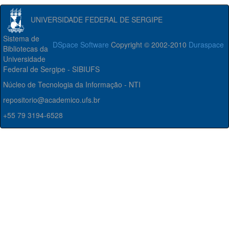
UNIVERSIDADE FEDERAL DE SERGIPE
Sistema de
DSpace Software
Copyright © 2002-2010
Duraspace
Bibliotecas da
Universidade
Federal de Sergipe - SIBIUFS
Núcleo de Tecnologia da Informação - NTI
repositorio@academico.ufs.br
+55 79 3194-6528