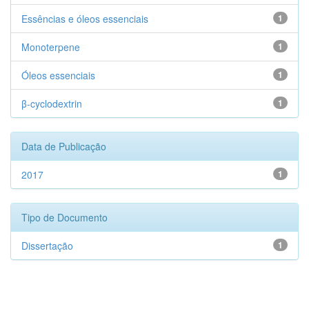
Essências e óleos essenciais
1
Monoterpene
1
Óleos essenciais
1
β-cyclodextrin
1
Data de Publicação
2017
1
Tipo de Documento
Dissertação
1